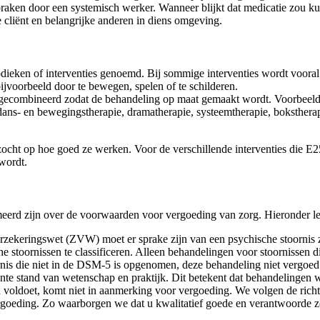
raken door een systemisch werker. Wanneer blijkt dat medicatie zou ku
 cliënt en belangrijke anderen in diens omgeving.
ieken of interventies genoemd. Bij sommige interventies wordt vooral m
bijvoorbeeld door te bewegen, spelen of te schilderen.
n gecombineerd zodat de behandeling op maat gemaakt wordt. Voorbeelde
dans- en bewegingstherapie, dramatherapie, systeemtherapie, boksther
zocht op hoe goed ze werken. Voor de verschillende interventies die E
 wordt.
eerd zijn over de voorwaarden voor vergoeding van zorg. Hieronder leg
zekeringswet (ZVW) moet er sprake zijn van een psychische stoornis
e stoornissen te classificeren. Alleen behandelingen voor stoornissen
rnis die niet in de DSM-5 is opgenomen, deze behandeling niet vergoed
nte stand van wetenschap en praktijk. Dit betekent dat behandelingen
an voldoet, komt niet in aanmerking voor vergoeding. We volgen de rich
goeding. Zo waarborgen we dat u kwalitatief goede en verantwoorde z