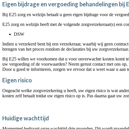
Eigen bijdrage en vergoeding behandelingen bij 
Bij E25 zorg en welzijn betaalt u geen eigen bijdrage voor de vergo
E25 zorg en welzijn heeft met de volgende zorgverzekeraar(s) een con
DSW
Indien u verzekerd bent bij een verzekeraar, waarbij wij geen contra
brengen van het proces rondom de declaraties bij uw zorgverzekeraar.
Bij E25 willen we voorkomen dat u voor onverwachte kosten komt te
uw vergoeding of de voorwaarden? Neem gerust contact met ons op, w
Door u goed te informeren, zorgen we ervoor dat u weet waar u aan to
Eigen risico
Ongeacht welke zorgverzekering u heeft, uw eigen risico is wat ander
kosten zelf betaalt totdat uw eigen risico op is. Pas daarna gaat uw z
Huidige wachttijd
Momenteel bedraagt onze wachttijd drie maanden. Dit wordt maandeli