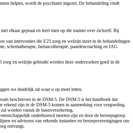
nnen helpen, wordt de psychiater ingezet. De behandeling vindt
et elkaar gepraat en leert men op die manier over zichzelf. Bij
n van interventies die E25 zorg en welzijn inzet in de behandelingen
apie, schematherapie, farmacotherapie, paardencoaching en IAG
25 zorg en welzijn gebruikt worden deze onderzoeken goed in de
gen we duidelijk uit waar u op moet letten.
 zoals beschreven in de DSM-5. De DSM-5 is het handboek dat
 die erkend zijn in de DSM-5 komen in aanmerking voor vergoeding.
 zal worden vanuit de basisverzekering.
 wetenschappelijk onderbouwd moeten zijn en door de beroepsgroep
tlijnen en adviezen van erkende instanties en beroepsverenigingen om
org ontvangt.