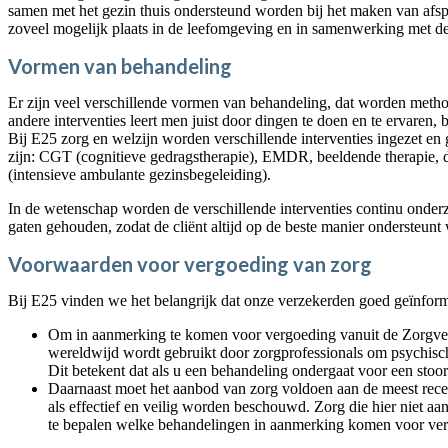
samen met het gezin thuis ondersteund worden bij het maken van afsp
zoveel mogelijk plaats in de leefomgeving en in samenwerking met de
Vormen van behandeling
Er zijn veel verschillende vormen van behandeling, dat worden method
andere interventies leert men juist door dingen te doen en te ervaren, 
Bij E25 zorg en welzijn worden verschillende interventies ingezet e
zijn: CGT (cognitieve gedragstherapie), EMDR, beeldende therapie, 
(intensieve ambulante gezinsbegeleiding).
In de wetenschap worden de verschillende interventies continu onder
gaten gehouden, zodat de cliënt altijd op de beste manier ondersteunt
Voorwaarden voor vergoeding van zorg
Bij E25 vinden we het belangrijk dat onze verzekerden goed geïnform
Om in aanmerking te komen voor vergoeding vanuit de Zorgver
wereldwijd wordt gebruikt door zorgprofessionals om psychisch
Dit betekent dat als u een behandeling ondergaat voor een stoo
Daarnaast moet het aanbod van zorg voldoen aan de meest rece
als effectief en veilig worden beschouwd. Zorg die hier niet a
te bepalen welke behandelingen in aanmerking komen voor ver