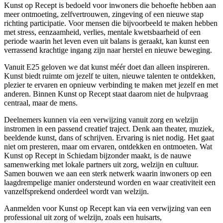
Kunst op Recept is bedoeld voor inwoners die behoefte hebben aan
meer ontmoeting, zelfvertrouwen, zingeving of een nieuwe stap
richting participatie. Voor mensen die bijvoorbeeld te maken hebben
met stress, eenzaamheid, verlies, mentale kwetsbaarheid of een
periode waarin het leven even uit balans is geraakt, kan kunst een
verrassend krachtige ingang zijn naar herstel en nieuwe beweging.
Vanuit E25 geloven we dat kunst méér doet dan alleen inspireren.
Kunst biedt ruimte om jezelf te uiten, nieuwe talenten te ontdekken,
plezier te ervaren en opnieuw verbinding te maken met jezelf en met
anderen. Binnen Kunst op Recept staat daarom niet de hulpvraag
centraal, maar de mens.
Deelnemers kunnen via een verwijzing vanuit zorg en welzijn
instromen in een passend creatief traject. Denk aan theater, muziek,
beeldende kunst, dans of schrijven. Ervaring is niet nodig. Het gaat
niet om presteren, maar om ervaren, ontdekken en ontmoeten. Wat
Kunst op Recept in Schiedam bijzonder maakt, is de nauwe
samenwerking met lokale partners uit zorg, welzijn en cultuur.
Samen bouwen we aan een sterk netwerk waarin inwoners op een
laagdrempelige manier ondersteund worden en waar creativiteit een
vanzelfsprekend onderdeel wordt van welzijn.
Aanmelden voor Kunst op Recept kan via een verwijzing van een
professional uit zorg of welzijn, zoals een huisarts,