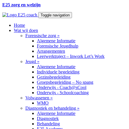
E25 zorg en welzijn
Toggle navigation
Home
Wat wij doen
Forensische zorg
»
Algemene Informatie
Forensische Jeugdhulp
Arrangementen
Leerwerktraject – Inwork Let’s Work
Jeugd
»
Algemene Informatie
Individuele begeleiding
Gezinsbegeleiding
Groepsbegeleiding – No spang
Onderwijs - Coach@sCool
Onderwijs - Schoolcoaching
Volwassenen
»
WMO
Diagnostiek en behandeling
»
Algemene Informatie
Diagnostiek
Behandeling
E25 Academy